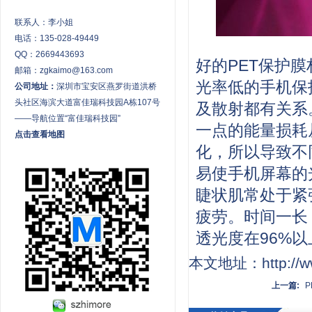
联系人：李小姐
电话：135-028-49449
QQ：2669443693
好的PET保护膜
邮箱：zgkaimo@163.com
光率低的手机保
公司地址：
深圳市宝安区燕罗街道洪桥
头社区海滨大道富佳瑞科技园A栋107号
及散射都有关系
——导航位置“富佳瑞科技园”
一点的能量损耗
点击查看地图
化，所以导致不
易使手机屏幕的
睫状肌常处于紧
疲劳。时间一长
透光度在96%
本文地址：http://ww
上一篇: