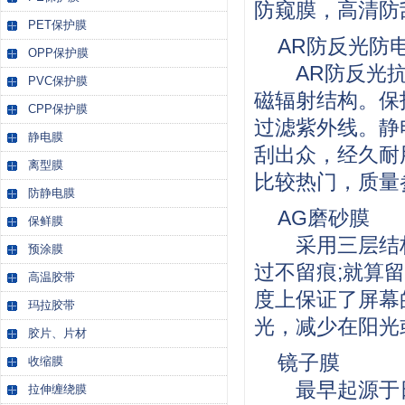
防窥膜，高清防
PET保护膜
AR防反光防
OPP保护膜
AR防反光抗电
PVC保护膜
磁辐射结构。保护
CPP保护膜
过滤紫外线。静
静电膜
刮出众，经久耐
离型膜
比较热门，质量
防静电膜
AG磨砂膜
保鲜膜
采用三层结构
预涂膜
过不留痕;就算
高温胶带
度上保证了屏幕
玛拉胶带
光，减少在阳光
胶片、片材
镜子膜
收缩膜
最早起源于日
拉伸缠绕膜