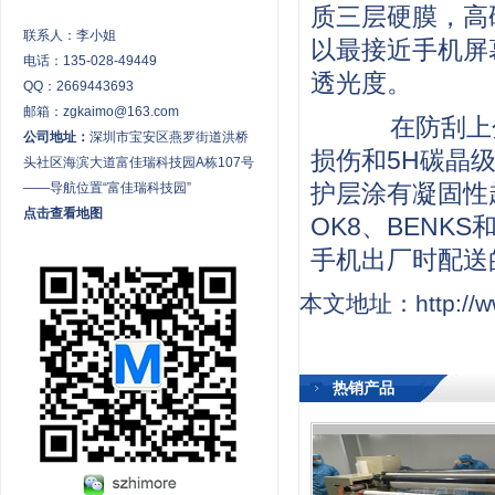
质三层硬膜，高
联系人：李小姐
以最接近手机屏
电话：135-028-49449
透光度。
QQ：2669443693
邮箱：zgkaimo@163.com
在防刮上分为 
公司地址：
深圳市宝安区燕罗街道洪桥
损伤和5H碳晶级
头社区海滨大道富佳瑞科技园A栋107号
护层涂有凝固性
——导航位置“富佳瑞科技园”
点击查看地图
OK8、BENK
手机出厂时配送
本文地址：http://ww
热销产品