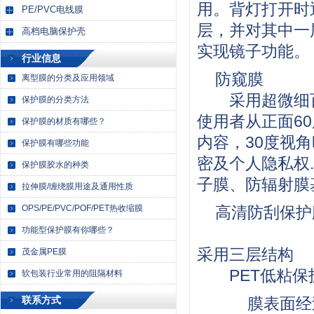
用。背灯打开时
PE/PVC电线膜
层，并对其中一
高档电脑保护壳
实现镜子功能。
行业信息
防窥膜
离型膜的分类及应用领域
采用超微细百叶窗
保护膜的分类方法
使用者从正面60
保护膜的材质有哪些？
内容，30度视
保护膜有哪些功能
密及个人隐私权
保护膜胶水的种类
子膜、防辐射膜
拉伸膜/缠绕膜用途及通用性质
OPS/PE/PVC/POF/PET热收缩膜
高清防刮保护
功能型保护膜有你哪些？
采用三层结构
茂金属PE膜
PET低粘保护膜
软包装行业常用的阻隔材料
联系方式
膜表面经过S