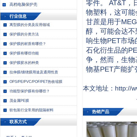
零件。 AT&
高档电脑保护壳
物塑料，这可能
行业信息
甘蔗是用于ME
离型膜的分类及应用领域
醇，可能会达不
保护膜的分类方法
响生物PET市
保护膜的材质有哪些？
石化衍生品的P
保护膜有哪些功能
争，然而，生物
保护膜胶水的种类
物基PET产能扩
拉伸膜/缠绕膜用途及通用性质
OPS/PE/PVC/POF/PET热收缩膜
本文地址：http://ww
功能型保护膜有你哪些？
茂金属PE膜
软包装行业常用的阻隔材料
热销产品
联系方式