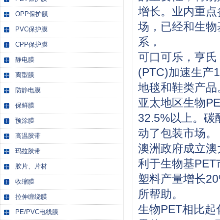
增长。业内重点
OPP保护膜
场，已经和生物基
PVC保护膜
系，
CPP保护膜
可口可乐，亨氏
静电膜
(PTC)加速生
离型膜
地毯和鞋类产品
防静电膜
亚太地区生物P
保鲜膜
32.5%以上
预涂膜
动了包装市场。
高温胶带
澳洲政府成立澳
玛拉胶带
利于生物基PE
胶片、片材
塑料产量增长2
收缩膜
所帮助。
拉伸缠绕膜
生物PET相比
PE/PVC电线膜