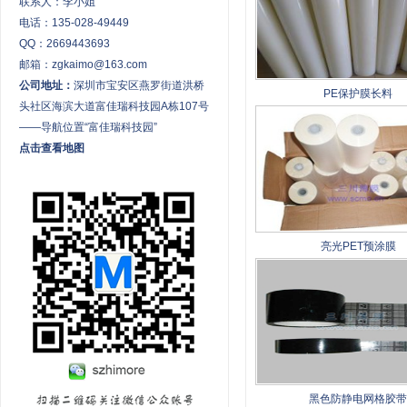
联系人：李小姐
电话：135-028-49449
QQ：2669443693
邮箱：zgkaimo@163.com
公司地址：
深圳市宝安区燕罗街道洪桥
PE保护膜长料
头社区海滨大道富佳瑞科技园A栋107号
——导航位置“富佳瑞科技园”
点击查看地图
亮光PET预涂膜
黑色防静电网格胶带