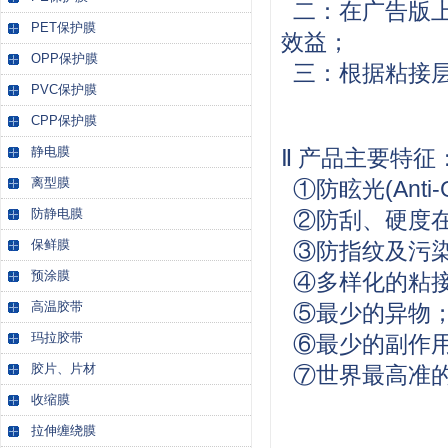
二：在广告版上
PET保护膜
效益；
OPP保护膜
三：根据粘接层
PVC保护膜
CPP保护膜
静电膜
Ⅱ 产品主要特征
离型膜
①防眩光(Anti-G
防静电膜
②防刮、硬度在3H以
保鲜膜
③防指纹及污染物(A
预涂膜
④多样化的粘接能
高温胶带
⑤最少的异物
玛拉胶带
⑥最少的副作用
胶片、片材
⑦世界最高准的
收缩膜
拉伸缠绕膜