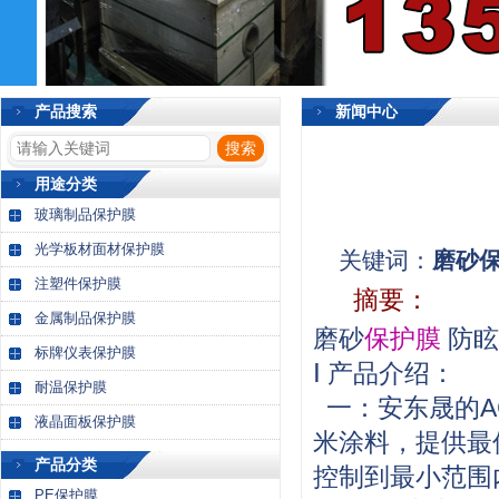
产品搜索
新闻中心
用途分类
玻璃制品保护膜
光学板材面材保护膜
关键词：
磨砂
注塑件保护膜
摘要：
金属制品保护膜
磨砂
保护膜
防眩
标牌仪表保护膜
Ⅰ 产品介绍：
耐温保护膜
一：安东晟的A
液晶面板保护膜
米涂料，提供最
产品分类
控制到最小范围
PE保护膜