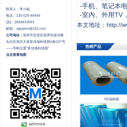
-手机、笔记本电
联系人：李小姐
-室内、外用T
电话：135-028-49449
QQ：2669443693
本文地址：http://ww
邮箱：zgkaimo@163.com
公司地址：
深圳市宝安区燕罗街道洪桥
头社区海滨大道富佳瑞科技园A栋107号
热销产品
——导航位置“富佳瑞科技园”
点击查看地图
PE保鲜膜