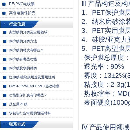
Ⅲ 产品构造及构
PE/PVC电线膜
1、PET保护膜层
高档电脑保护壳
2、纳米磨砂涂装
行业信息
3、PET实用膜层
离型膜的分类及应用领域
4、硅胶/亚克力胶
保护膜的分类方法
5、PET离型膜层
保护膜的材质有哪些？
-保护膜总厚度：2
保护膜有哪些功能
-透光率：90%
保护膜胶水的种类
-雾度：13±2%(
拉伸膜/缠绕膜用途及通用性质
-粘接度：2-3g(180 
OPS/PE/PVC/POF/PET热收缩膜
-热收缩率：MD(1.
功能型保护膜有你哪些？
-表面硬度(100
茂金属PE膜
软包装行业常用的阻隔材料
联系方式
Ⅳ 产品使用领