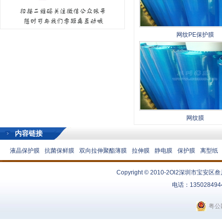
网纹PE保护膜
网纹膜
内容链接
液晶保护膜
抗菌保鲜膜
双向拉伸聚酯薄膜
拉伸膜
静电膜
保护膜
离型纸
Copyright © 2010-2Ol2
深圳市宝安区叁
电话：13502849
粤公网