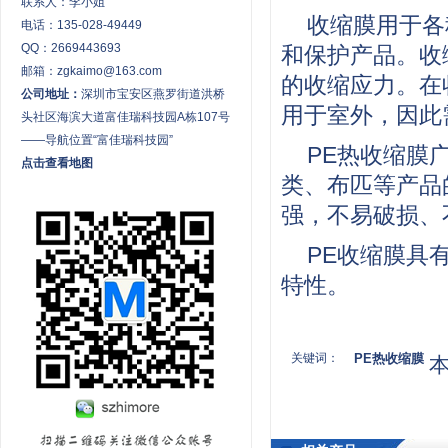
联系人：李小姐
收缩膜用于各
电话：135-028-49449
QQ：2669443693
和保护产品。收
邮箱：zgkaimo@163.com
的收缩应力。在
公司地址：
深圳市宝安区燕罗街道洪桥
用于室外，因此
头社区海滨大道富佳瑞科技园A栋107号
——导航位置“富佳瑞科技园”
PE热收缩膜
点击查看地图
类、布匹等产品
强，不易破损、
PE收缩膜具
特性。
关键词：
PE热收缩膜
本