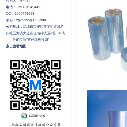
联系人：李小姐
电话：135-028-49449
QQ：2669443693
邮箱：zgkaimo@163.com
公司地址：
深圳市宝安区燕罗街道洪桥
头社区海滨大道富佳瑞科技园A栋107号
——导航位置“富佳瑞科技园”
点击查看地图